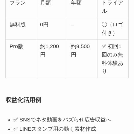
プラン
月額
年額
トライア
ル
無料版
0円
–
◯（ロゴ
付き）
Pro版
約1,200
約9,500
✅ 初回1
円
円
回のみ無
料体験あ
り
収益化活用例
✅ SNSでネタ動画をバズらせ広告収益へ
✅ LINEスタンプ用の動く素材作成