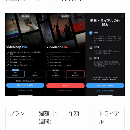
プラン
週額
（1
年額
トライア
週間）
ル