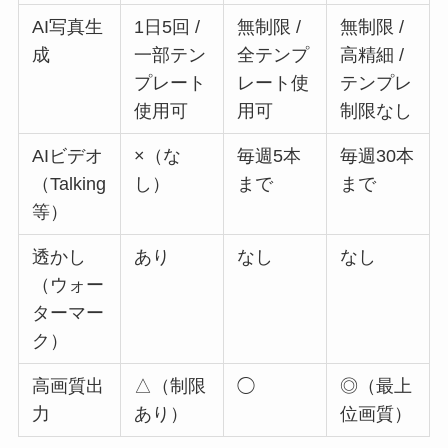
AI写真生
1日5回 /
無制限 /
無制限 /
成
一部テン
全テンプ
高精細 /
プレート
レート使
テンプレ
使用可
用可
制限なし
AIビデオ
×（な
毎週5本
毎週30本
（Talking
し）
まで
まで
等）
透かし
あり
なし
なし
（ウォー
ターマー
ク）
高画質出
△（制限
◯
◎（最上
力
あり）
位画質）