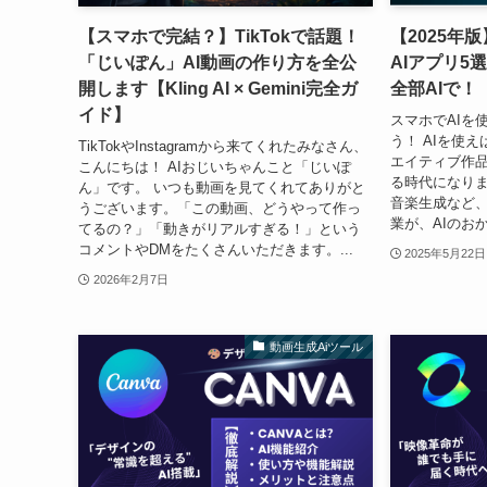
【スマホで完結？】TikTokで話題！
【2025年
「じいぽん」AI動画の作り方を全公
AIアプリ5
開します【Kling AI × Gemini完全ガ
全部AIで！
イド】
スマホでAIを
う！ AIを使
TikTokやInstagramから来てくれたみなさん、
エイティブ作
こんにちは！ AIおじいちゃんこと「じいぽ
る時代になりま
ん」です。 いつも動画を見てくれてありがと
音楽生成など
うございます。「この動画、どうやって作っ
業が、AIのおか
てるの？」「動きがリアルすぎる！」という
コメントやDMをたくさんいただきます。...
2025年5月22日
2026年2月7日
動画生成Aiツール