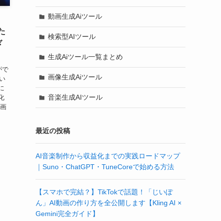
動画生成Aiツール
った
検索型AIツール
ぎ
生成Aiツール一覧まとめ
がで
画像生成Aiツール
とい
に
音楽生成AIツール
化
動画
最近の投稿
AI音楽制作から収益化までの実践ロードマップ
｜Suno・ChatGPT・TuneCoreで始める方法
【スマホで完結？】TikTokで話題！「じいぽ
ん」AI動画の作り方を全公開します【Kling AI ×
Gemini完全ガイド】