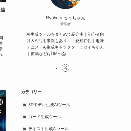
画編
Ryohu × セイちゃん
管理者
AI生成ツールをまとめて紹介中｜初心者向
間
け＆Ai活用事例もあり！｜愛知在住｜趣味
求
テニス｜Ai生成キャラクター：セイちゃん
字
｜依頼などはDMへ📩
れ
カテゴリー
ール
3Dモデル生成AIツール
コード生成ツール
テキスト生成Aiツール