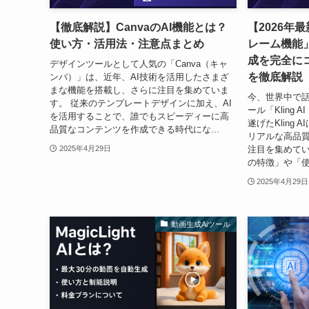
【徹底解説】CanvaのAI機能とは？
【2026年最
使い方・活用法・注意点まとめ
レーム機能
成を完全に
デザインツールとして人気の「Canva（キャ
を徹底解説
ンバ）」は、近年、AI技術を活用したさまざ
まな機能を搭載し、さらに注目を集めていま
今、世界中で話
す。 従来のテンプレートデザインに加え、AI
ール「Kling
を活用することで、誰でもスピーディーに高
遂げたKling
品質なコンテンツを作成できる時代にな...
リアルな高品
注目を集めていま
2025年4月29日
の特徴」や「使
2025年4月29日
動画生成Aiツール