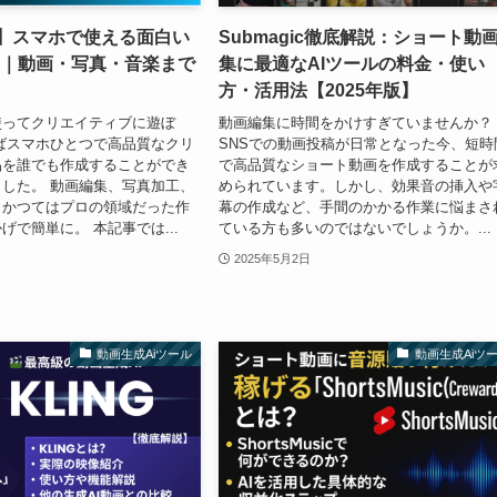
版】スマホで使える面白い
Submagic徹底解説：ショート動
選｜動画・写真・音楽まで
集に最適なAIツールの料金・使い
方・活用法【2025年版】
使ってクリエイティブに遊ぼ
動画編集に時間をかけすぎていませんか？​
えばスマホひとつで高品質なクリ
SNSでの動画投稿が日常となった今、短時
品を誰でも作成することができ
で高品質なショート動画を作成することが
した。 動画編集、写真加工、
められています。​しかし、効果音の挿入や
、かつてはプロの領域だった作
幕の作成など、手間のかかる作業に悩まさ
げで簡単に。 本記事では...
ている方も多いのではないでしょうか。​...
2025年5月2日
動画生成Aiツール
動画生成Aiツ