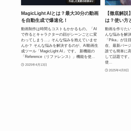
MagicLight AIとは？最大30分の動画
【徹底解説】
を自動生成で爆速化！
は？使い方
動画制作は時間もコストもかかるもの。「AI
動画を作りた
で作るとキャラクターの顔がシーンごとに変
んな悩みを解決
わってしまう…」そんな悩みを抱えていませ
「Pika」が注
んか？ そんな悩みを解決するのが、AI動画生
在、最新バージョ
成ツール「MagicLight AI」です。 新機能の
誰でも簡単に
「Reference（リファレンス）」機能を使...
して話題です。
使...
2025年4月13日
2025年4月8日