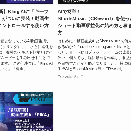
新】Kling AIに「キーフ
AIで簡単！
」がついに実装！動画生
ShortsMusic（CReward）を使
コントロールする使い方
ショート動画収益化の始め方と稼
方
題となっているAI動画生成ツ
はじめに：動画生成AIとShortsMusicで何
 AI（クリング）」。 さらに進化を
きるのか？ Youtube・Instagram・Tiktok
 AIは、数秒のテキスト指示だけで
ったショート動画プラットフォームの成長
質ムービーを生み出せることで
伴い、個人でも手軽に動画を作成し、収益
す。 この記事では「Kling AI
を目指すことが可能となりました。 特に
い方」「料金」...
生成AIとShortsMusic（現：CReward）...
2025年4月19日
動画生成Aiツール